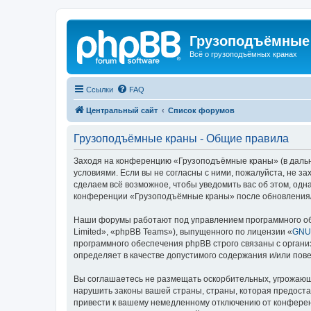
Грузоподъёмные
Всё о грузоподъёмных кранах
Ссылки
FAQ
Центральный сайт
Список форумов
Грузоподъёмные краны - Общие правила
Заходя на конференцию «Грузоподъёмные краны» (в дальне
условиями. Если вы не согласны с ними, пожалуйста, не 
сделаем всё возможное, чтобы уведомить вас об этом, одн
конференции «Грузоподъёмные краны» после обновления/и
Наши форумы работают под управлением программного об
Limited», «phpBB Teams»), выпущенного по лицензии «
GNU 
программного обеспечения phpBB строго связаны с органи
определяет в качестве допустимого содержания и/или по
Вы соглашаетесь не размещать оскорбительных, угрожающ
нарушить законы вашей страны, страны, которая предост
привести к вашему немедленному отключению от конференц