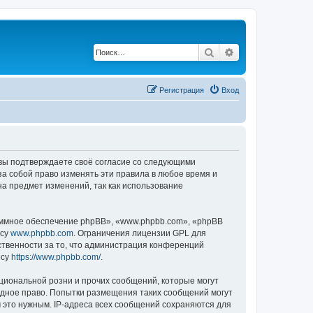
Поиск
Расширенный по
Регистрация
Вход
, вы подтверждаете своё согласие со следующими
а собой право изменять эти правила в любое время и
на предмет изменений, так как использование
ммное обеспечение phpBB», «www.phpbb.com», «phpBB
есу
www.phpbb.com
. Ограничения лицензии GPL для
ственности за то, что администрация конференций
есу
https://www.phpbb.com/
.
циональной розни и прочих сообщений, которые могут
одное право. Попытки размещения таких сообщений могут
 это нужным. IP-адреса всех сообщений сохраняются для