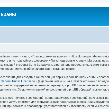
 краны
йшем «мы», «наш», «Грузоподъёмные краны», «https://forum.portalkran.ru»)
заходите и не пользуйтесь форумами «Грузоподъёмные краны». Мы оставляем з
ако с вашей стороны было бы разумным регулярно просматривать этот текст 
справления условий означает ваше согласие с ними.
еспечения для создания конференций phpBB (в дальнейшем «они», «програ
General Public License v2
» (в дальнейшем «GPL»). Скачать его можно по адр
зацией и поддержкой интернет-конференций, и phpBB Limited не несёт ответ
ведения в них. За дополнительной информацией о phpBB обращайтесь по адр
их, клеветнических сообщений, порнографических сообщений, призывов к на
авляет услуги хостинга для форумов «Грузоподъёмные краны» или междунар
ии, при этом ваш провайдер будет поставлен в известность, если мы сочтём