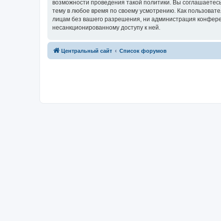
возможности проведения такой политики. Вы соглашаетес
тему в любое время по своему усмотрению. Как пользовате
лицам без вашего разрешения, ни администрация конферен
несанкционированному доступу к ней.
Центральный сайт
Список форумов