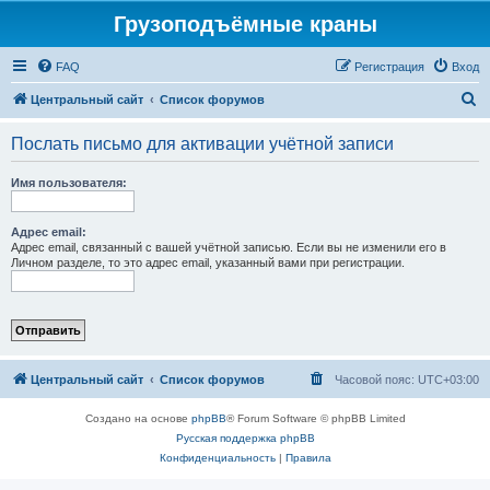
Грузоподъёмные краны
FAQ
Регистрация
Вход
П
Центральный сайт
Список форумов
о
Послать письмо для активации учётной записи
и
с
Имя пользователя:
к
Адрес email:
Адрес email, связанный с вашей учётной записью. Если вы не изменили его в
Личном разделе, то это адрес email, указанный вами при регистрации.
Центральный сайт
Список форумов
Часовой пояс:
UTC+03:00
Создано на основе
phpBB
® Forum Software © phpBB Limited
Русская поддержка phpBB
Конфиденциальность
|
Правила