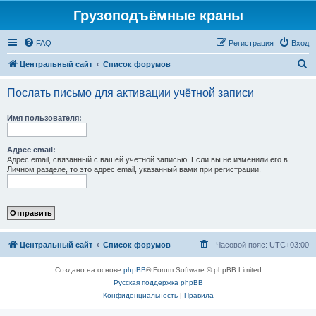
Грузоподъёмные краны
FAQ
Регистрация
Вход
П
Центральный сайт
Список форумов
о
Послать письмо для активации учётной записи
и
с
Имя пользователя:
к
Адрес email:
Адрес email, связанный с вашей учётной записью. Если вы не изменили его в
Личном разделе, то это адрес email, указанный вами при регистрации.
Центральный сайт
Список форумов
Часовой пояс:
UTC+03:00
Создано на основе
phpBB
® Forum Software © phpBB Limited
Русская поддержка phpBB
Конфиденциальность
|
Правила