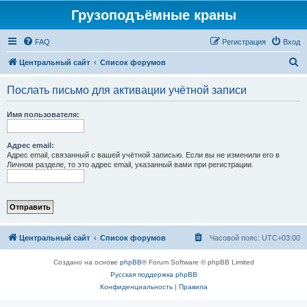
Грузоподъёмные краны
FAQ
Регистрация
Вход
П
Центральный сайт
Список форумов
о
Послать письмо для активации учётной записи
и
с
Имя пользователя:
к
Адрес email:
Адрес email, связанный с вашей учётной записью. Если вы не изменили его в
Личном разделе, то это адрес email, указанный вами при регистрации.
Центральный сайт
Список форумов
Часовой пояс:
UTC+03:00
Создано на основе
phpBB
® Forum Software © phpBB Limited
Русская поддержка phpBB
Конфиденциальность
|
Правила