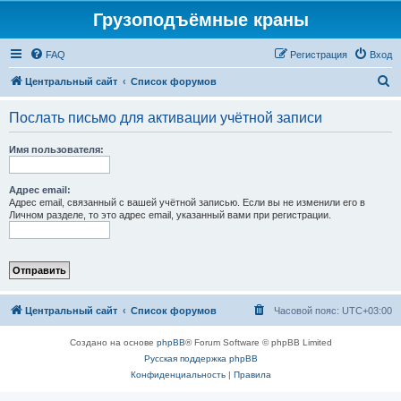
Грузоподъёмные краны
FAQ
Регистрация
Вход
П
Центральный сайт
Список форумов
о
Послать письмо для активации учётной записи
и
с
Имя пользователя:
к
Адрес email:
Адрес email, связанный с вашей учётной записью. Если вы не изменили его в
Личном разделе, то это адрес email, указанный вами при регистрации.
Центральный сайт
Список форумов
Часовой пояс:
UTC+03:00
Создано на основе
phpBB
® Forum Software © phpBB Limited
Русская поддержка phpBB
Конфиденциальность
|
Правила