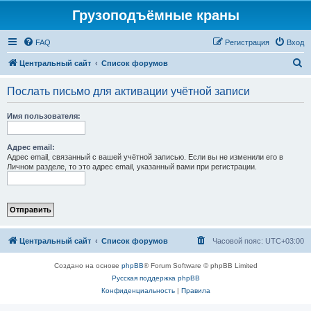
Грузоподъёмные краны
FAQ
Регистрация
Вход
П
Центральный сайт
Список форумов
о
Послать письмо для активации учётной записи
и
с
Имя пользователя:
к
Адрес email:
Адрес email, связанный с вашей учётной записью. Если вы не изменили его в
Личном разделе, то это адрес email, указанный вами при регистрации.
Центральный сайт
Список форумов
Часовой пояс:
UTC+03:00
Создано на основе
phpBB
® Forum Software © phpBB Limited
Русская поддержка phpBB
Конфиденциальность
|
Правила