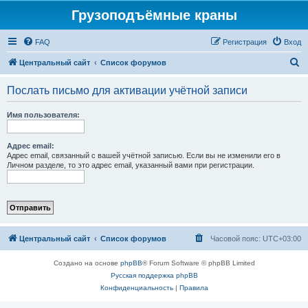
Грузоподъёмные краны
FAQ
Регистрация
Вход
П
Центральный сайт
Список форумов
о
Послать письмо для активации учётной записи
и
с
Имя пользователя:
к
Адрес email:
Адрес email, связанный с вашей учётной записью. Если вы не изменили его в
Личном разделе, то это адрес email, указанный вами при регистрации.
Центральный сайт
Список форумов
Часовой пояс:
UTC+03:00
Создано на основе
phpBB
® Forum Software © phpBB Limited
Русская поддержка phpBB
Конфиденциальность
|
Правила