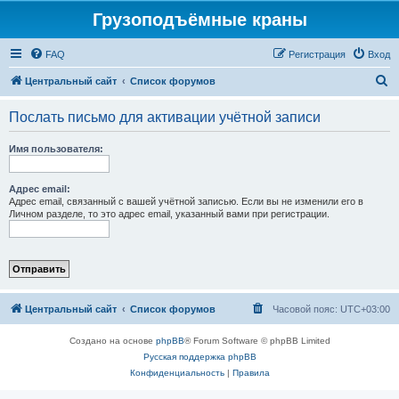
Грузоподъёмные краны
FAQ
Регистрация
Вход
П
Центральный сайт
Список форумов
о
Послать письмо для активации учётной записи
и
с
Имя пользователя:
к
Адрес email:
Адрес email, связанный с вашей учётной записью. Если вы не изменили его в
Личном разделе, то это адрес email, указанный вами при регистрации.
Центральный сайт
Список форумов
Часовой пояс:
UTC+03:00
Создано на основе
phpBB
® Forum Software © phpBB Limited
Русская поддержка phpBB
Конфиденциальность
|
Правила