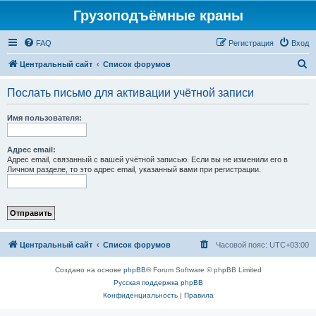
Грузоподъёмные краны
FAQ
Регистрация
Вход
П
Центральный сайт
Список форумов
о
Послать письмо для активации учётной записи
и
с
Имя пользователя:
к
Адрес email:
Адрес email, связанный с вашей учётной записью. Если вы не изменили его в
Личном разделе, то это адрес email, указанный вами при регистрации.
Центральный сайт
Список форумов
Часовой пояс:
UTC+03:00
Создано на основе
phpBB
® Forum Software © phpBB Limited
Русская поддержка phpBB
Конфиденциальность
|
Правила