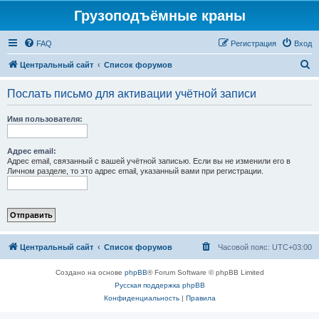
Грузоподъёмные краны
FAQ
Регистрация
Вход
П
Центральный сайт
Список форумов
о
Послать письмо для активации учётной записи
и
с
Имя пользователя:
к
Адрес email:
Адрес email, связанный с вашей учётной записью. Если вы не изменили его в
Личном разделе, то это адрес email, указанный вами при регистрации.
Центральный сайт
Список форумов
Часовой пояс:
UTC+03:00
Создано на основе
phpBB
® Forum Software © phpBB Limited
Русская поддержка phpBB
Конфиденциальность
|
Правила