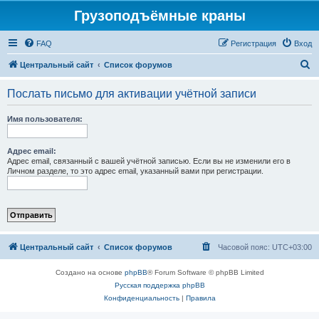
Грузоподъёмные краны
FAQ
Регистрация
Вход
П
Центральный сайт
Список форумов
о
Послать письмо для активации учётной записи
и
с
Имя пользователя:
к
Адрес email:
Адрес email, связанный с вашей учётной записью. Если вы не изменили его в
Личном разделе, то это адрес email, указанный вами при регистрации.
Центральный сайт
Список форумов
Часовой пояс:
UTC+03:00
Создано на основе
phpBB
® Forum Software © phpBB Limited
Русская поддержка phpBB
Конфиденциальность
|
Правила