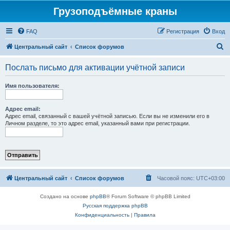
Грузоподъёмные краны
FAQ
Регистрация
Вход
П
Центральный сайт
Список форумов
о
Послать письмо для активации учётной записи
и
с
Имя пользователя:
к
Адрес email:
Адрес email, связанный с вашей учётной записью. Если вы не изменили его в
Личном разделе, то это адрес email, указанный вами при регистрации.
Центральный сайт
Список форумов
Часовой пояс:
UTC+03:00
Создано на основе
phpBB
® Forum Software © phpBB Limited
Русская поддержка phpBB
Конфиденциальность
|
Правила