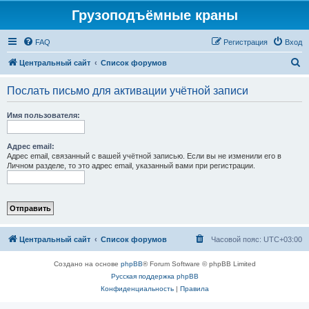
Грузоподъёмные краны
FAQ
Регистрация
Вход
П
Центральный сайт
Список форумов
о
Послать письмо для активации учётной записи
и
с
Имя пользователя:
к
Адрес email:
Адрес email, связанный с вашей учётной записью. Если вы не изменили его в
Личном разделе, то это адрес email, указанный вами при регистрации.
Центральный сайт
Список форумов
Часовой пояс:
UTC+03:00
Создано на основе
phpBB
® Forum Software © phpBB Limited
Русская поддержка phpBB
Конфиденциальность
|
Правила