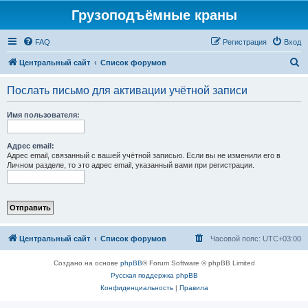
Грузоподъёмные краны
FAQ
Регистрация
Вход
П
Центральный сайт
Список форумов
о
Послать письмо для активации учётной записи
и
с
Имя пользователя:
к
Адрес email:
Адрес email, связанный с вашей учётной записью. Если вы не изменили его в
Личном разделе, то это адрес email, указанный вами при регистрации.
Центральный сайт
Список форумов
Часовой пояс:
UTC+03:00
Создано на основе
phpBB
® Forum Software © phpBB Limited
Русская поддержка phpBB
Конфиденциальность
|
Правила