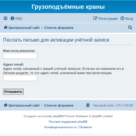
Грузоподъёмные краны
FAQ
Регистрация
Вход
П
Центральный сайт
Список форумов
о
Послать письмо для активации учётной записи
и
с
Имя пользователя:
к
Адрес email:
Адрес email, связанный с вашей учётной записью. Если вы не изменили его в
Личном разделе, то это адрес email, указанный вами при регистрации.
Центральный сайт
Список форумов
Часовой пояс:
UTC+03:00
Создано на основе
phpBB
® Forum Software © phpBB Limited
Русская поддержка phpBB
Конфиденциальность
|
Правила