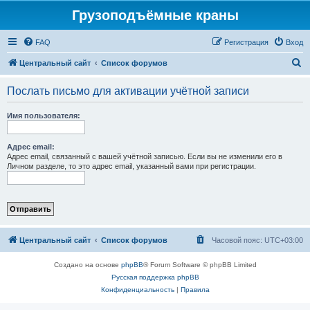
Грузоподъёмные краны
FAQ
Регистрация
Вход
П
Центральный сайт
Список форумов
о
Послать письмо для активации учётной записи
и
с
Имя пользователя:
к
Адрес email:
Адрес email, связанный с вашей учётной записью. Если вы не изменили его в
Личном разделе, то это адрес email, указанный вами при регистрации.
Центральный сайт
Список форумов
Часовой пояс:
UTC+03:00
Создано на основе
phpBB
® Forum Software © phpBB Limited
Русская поддержка phpBB
Конфиденциальность
|
Правила