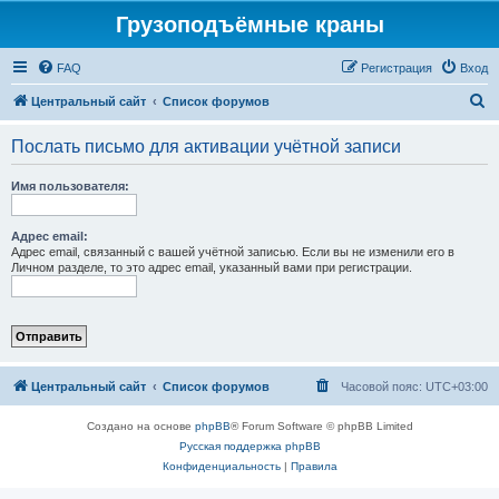
Грузоподъёмные краны
FAQ
Регистрация
Вход
П
Центральный сайт
Список форумов
о
Послать письмо для активации учётной записи
и
с
Имя пользователя:
к
Адрес email:
Адрес email, связанный с вашей учётной записью. Если вы не изменили его в
Личном разделе, то это адрес email, указанный вами при регистрации.
Центральный сайт
Список форумов
Часовой пояс:
UTC+03:00
Создано на основе
phpBB
® Forum Software © phpBB Limited
Русская поддержка phpBB
Конфиденциальность
|
Правила