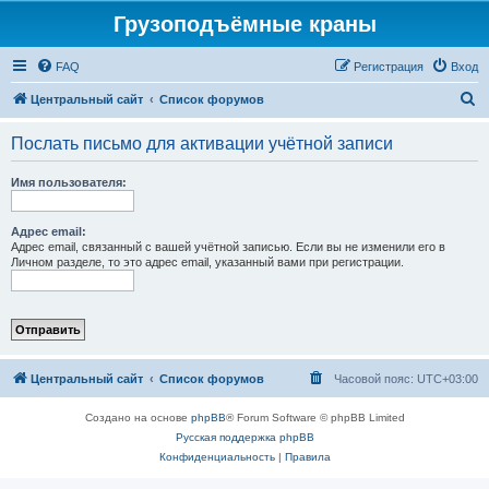
Грузоподъёмные краны
FAQ
Регистрация
Вход
П
Центральный сайт
Список форумов
о
Послать письмо для активации учётной записи
и
с
Имя пользователя:
к
Адрес email:
Адрес email, связанный с вашей учётной записью. Если вы не изменили его в
Личном разделе, то это адрес email, указанный вами при регистрации.
Центральный сайт
Список форумов
Часовой пояс:
UTC+03:00
Создано на основе
phpBB
® Forum Software © phpBB Limited
Русская поддержка phpBB
Конфиденциальность
|
Правила