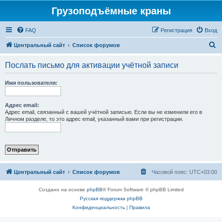
Грузоподъёмные краны
FAQ
Регистрация
Вход
П
Центральный сайт
Список форумов
о
Послать письмо для активации учётной записи
и
с
Имя пользователя:
к
Адрес email:
Адрес email, связанный с вашей учётной записью. Если вы не изменили его в
Личном разделе, то это адрес email, указанный вами при регистрации.
Центральный сайт
Список форумов
Часовой пояс:
UTC+03:00
Создано на основе
phpBB
® Forum Software © phpBB Limited
Русская поддержка phpBB
Конфиденциальность
|
Правила