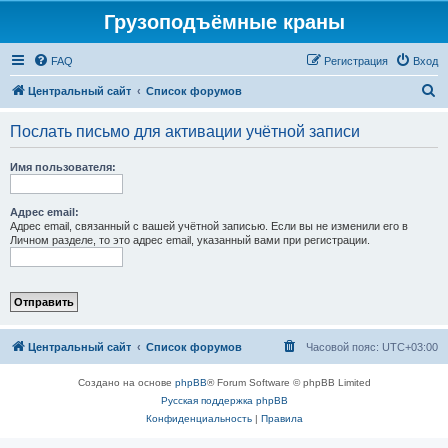
Грузоподъёмные краны
FAQ
Регистрация
Вход
П
Центральный сайт
Список форумов
о
Послать письмо для активации учётной записи
и
с
Имя пользователя:
к
Адрес email:
Адрес email, связанный с вашей учётной записью. Если вы не изменили его в
Личном разделе, то это адрес email, указанный вами при регистрации.
Центральный сайт
Список форумов
Часовой пояс:
UTC+03:00
Создано на основе
phpBB
® Forum Software © phpBB Limited
Русская поддержка phpBB
Конфиденциальность
|
Правила