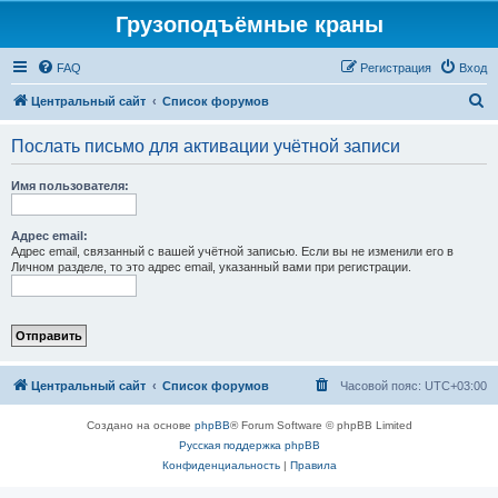
Грузоподъёмные краны
FAQ
Регистрация
Вход
П
Центральный сайт
Список форумов
о
Послать письмо для активации учётной записи
и
с
Имя пользователя:
к
Адрес email:
Адрес email, связанный с вашей учётной записью. Если вы не изменили его в
Личном разделе, то это адрес email, указанный вами при регистрации.
Центральный сайт
Список форумов
Часовой пояс:
UTC+03:00
Создано на основе
phpBB
® Forum Software © phpBB Limited
Русская поддержка phpBB
Конфиденциальность
|
Правила