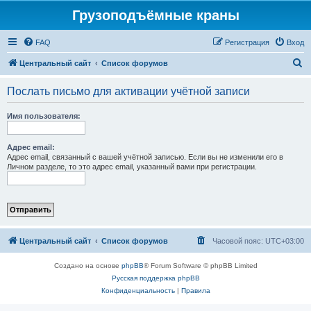
Грузоподъёмные краны
FAQ
Регистрация
Вход
П
Центральный сайт
Список форумов
о
Послать письмо для активации учётной записи
и
с
Имя пользователя:
к
Адрес email:
Адрес email, связанный с вашей учётной записью. Если вы не изменили его в
Личном разделе, то это адрес email, указанный вами при регистрации.
Центральный сайт
Список форумов
Часовой пояс:
UTC+03:00
Создано на основе
phpBB
® Forum Software © phpBB Limited
Русская поддержка phpBB
Конфиденциальность
|
Правила