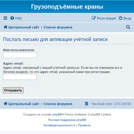
Грузоподъёмные краны
FAQ
Регистрация
Вход
П
Центральный сайт
Список форумов
о
Послать письмо для активации учётной записи
и
с
Имя пользователя:
к
Адрес email:
Адрес email, связанный с вашей учётной записью. Если вы не изменили его в
Личном разделе, то это адрес email, указанный вами при регистрации.
Центральный сайт
Список форумов
Часовой пояс:
UTC+03:00
Создано на основе
phpBB
® Forum Software © phpBB Limited
Русская поддержка phpBB
Конфиденциальность
|
Правила