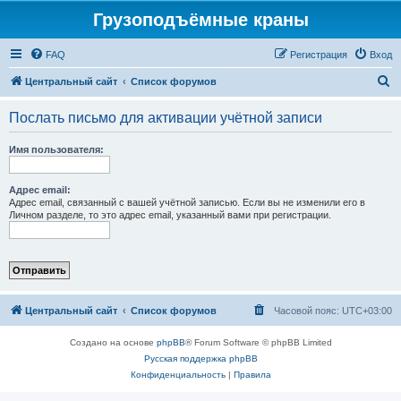
Грузоподъёмные краны
FAQ
Регистрация
Вход
П
Центральный сайт
Список форумов
о
Послать письмо для активации учётной записи
и
с
Имя пользователя:
к
Адрес email:
Адрес email, связанный с вашей учётной записью. Если вы не изменили его в
Личном разделе, то это адрес email, указанный вами при регистрации.
Центральный сайт
Список форумов
Часовой пояс:
UTC+03:00
Создано на основе
phpBB
® Forum Software © phpBB Limited
Русская поддержка phpBB
Конфиденциальность
|
Правила