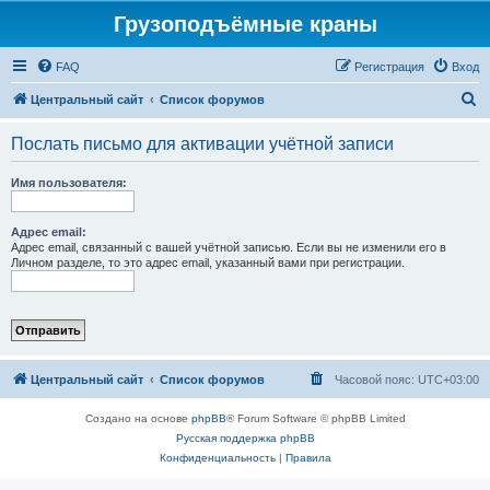
Грузоподъёмные краны
FAQ
Регистрация
Вход
П
Центральный сайт
Список форумов
о
Послать письмо для активации учётной записи
и
с
Имя пользователя:
к
Адрес email:
Адрес email, связанный с вашей учётной записью. Если вы не изменили его в
Личном разделе, то это адрес email, указанный вами при регистрации.
Центральный сайт
Список форумов
Часовой пояс:
UTC+03:00
Создано на основе
phpBB
® Forum Software © phpBB Limited
Русская поддержка phpBB
Конфиденциальность
|
Правила