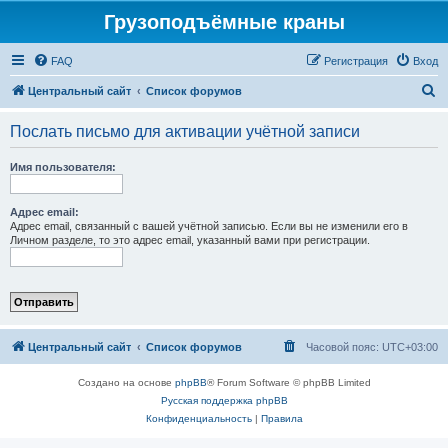
Грузоподъёмные краны
FAQ
Регистрация
Вход
П
Центральный сайт
Список форумов
о
Послать письмо для активации учётной записи
и
с
Имя пользователя:
к
Адрес email:
Адрес email, связанный с вашей учётной записью. Если вы не изменили его в
Личном разделе, то это адрес email, указанный вами при регистрации.
Центральный сайт
Список форумов
Часовой пояс:
UTC+03:00
Создано на основе
phpBB
® Forum Software © phpBB Limited
Русская поддержка phpBB
Конфиденциальность
|
Правила