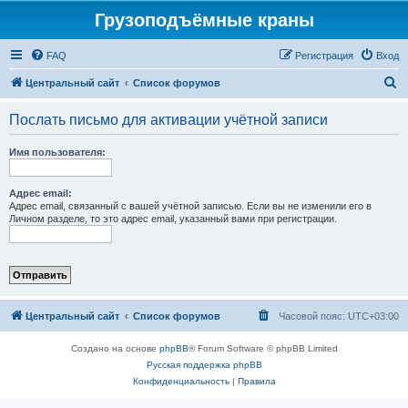
Грузоподъёмные краны
FAQ
Регистрация
Вход
П
Центральный сайт
Список форумов
о
Послать письмо для активации учётной записи
и
с
Имя пользователя:
к
Адрес email:
Адрес email, связанный с вашей учётной записью. Если вы не изменили его в
Личном разделе, то это адрес email, указанный вами при регистрации.
Центральный сайт
Список форумов
Часовой пояс:
UTC+03:00
Создано на основе
phpBB
® Forum Software © phpBB Limited
Русская поддержка phpBB
Конфиденциальность
|
Правила