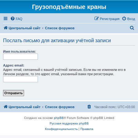
Грузоподъёмные краны
FAQ
Регистрация
Вход
П
Центральный сайт
Список форумов
о
Послать письмо для активации учётной записи
и
с
Имя пользователя:
к
Адрес email:
Адрес email, связанный с вашей учётной записью. Если вы не изменили его в
Личном разделе, то это адрес email, указанный вами при регистрации.
Центральный сайт
Список форумов
Часовой пояс:
UTC+03:00
Создано на основе
phpBB
® Forum Software © phpBB Limited
Русская поддержка phpBB
Конфиденциальность
|
Правила