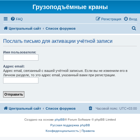
Грузоподъёмные краны
FAQ
Регистрация
Вход
П
Центральный сайт
Список форумов
о
Послать письмо для активации учётной записи
и
с
Имя пользователя:
к
Адрес email:
Адрес email, связанный с вашей учётной записью. Если вы не изменили его в
Личном разделе, то это адрес email, указанный вами при регистрации.
Центральный сайт
Список форумов
Часовой пояс:
UTC+03:00
Создано на основе
phpBB
® Forum Software © phpBB Limited
Русская поддержка phpBB
Конфиденциальность
|
Правила