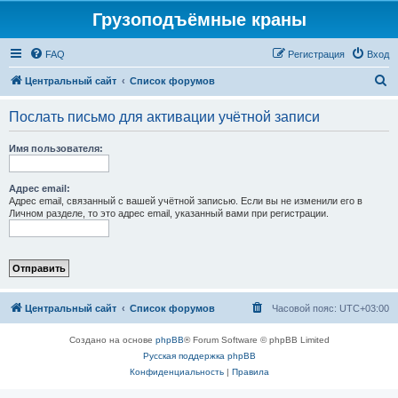
Грузоподъёмные краны
FAQ
Регистрация
Вход
П
Центральный сайт
Список форумов
о
Послать письмо для активации учётной записи
и
с
Имя пользователя:
к
Адрес email:
Адрес email, связанный с вашей учётной записью. Если вы не изменили его в
Личном разделе, то это адрес email, указанный вами при регистрации.
Центральный сайт
Список форумов
Часовой пояс:
UTC+03:00
Создано на основе
phpBB
® Forum Software © phpBB Limited
Русская поддержка phpBB
Конфиденциальность
|
Правила