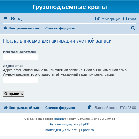
Грузоподъёмные краны
FAQ
Регистрация
Вход
П
Центральный сайт
Список форумов
о
Послать письмо для активации учётной записи
и
с
Имя пользователя:
к
Адрес email:
Адрес email, связанный с вашей учётной записью. Если вы не изменили его в
Личном разделе, то это адрес email, указанный вами при регистрации.
Центральный сайт
Список форумов
Часовой пояс:
UTC+03:00
Создано на основе
phpBB
® Forum Software © phpBB Limited
Русская поддержка phpBB
Конфиденциальность
|
Правила