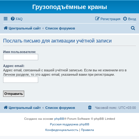
Грузоподъёмные краны
FAQ
Регистрация
Вход
П
Центральный сайт
Список форумов
о
Послать письмо для активации учётной записи
и
с
Имя пользователя:
к
Адрес email:
Адрес email, связанный с вашей учётной записью. Если вы не изменили его в
Личном разделе, то это адрес email, указанный вами при регистрации.
Центральный сайт
Список форумов
Часовой пояс:
UTC+03:00
Создано на основе
phpBB
® Forum Software © phpBB Limited
Русская поддержка phpBB
Конфиденциальность
|
Правила