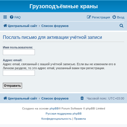
Грузоподъёмные краны
FAQ
Регистрация
Вход
П
Центральный сайт
Список форумов
о
Послать письмо для активации учётной записи
и
с
Имя пользователя:
к
Адрес email:
Адрес email, связанный с вашей учётной записью. Если вы не изменили его в
Личном разделе, то это адрес email, указанный вами при регистрации.
Центральный сайт
Список форумов
Часовой пояс:
UTC+03:00
Создано на основе
phpBB
® Forum Software © phpBB Limited
Русская поддержка phpBB
Конфиденциальность
|
Правила