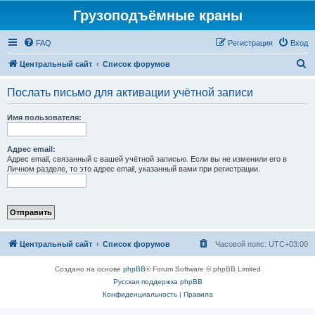
Грузоподъёмные краны
FAQ
Регистрация
Вход
П
Центральный сайт
Список форумов
о
Послать письмо для активации учётной записи
и
с
Имя пользователя:
к
Адрес email:
Адрес email, связанный с вашей учётной записью. Если вы не изменили его в
Личном разделе, то это адрес email, указанный вами при регистрации.
Центральный сайт
Список форумов
Часовой пояс:
UTC+03:00
Создано на основе
phpBB
® Forum Software © phpBB Limited
Русская поддержка phpBB
Конфиденциальность
|
Правила