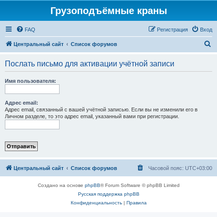
Грузоподъёмные краны
FAQ
Регистрация
Вход
П
Центральный сайт
Список форумов
о
Послать письмо для активации учётной записи
и
с
Имя пользователя:
к
Адрес email:
Адрес email, связанный с вашей учётной записью. Если вы не изменили его в
Личном разделе, то это адрес email, указанный вами при регистрации.
Центральный сайт
Список форумов
Часовой пояс:
UTC+03:00
Создано на основе
phpBB
® Forum Software © phpBB Limited
Русская поддержка phpBB
Конфиденциальность
|
Правила