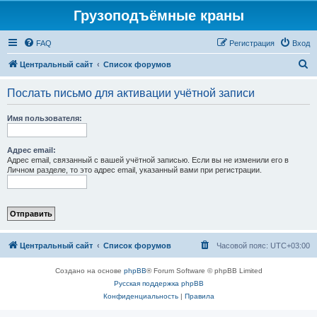
Грузоподъёмные краны
FAQ
Регистрация
Вход
П
Центральный сайт
Список форумов
о
Послать письмо для активации учётной записи
и
с
Имя пользователя:
к
Адрес email:
Адрес email, связанный с вашей учётной записью. Если вы не изменили его в
Личном разделе, то это адрес email, указанный вами при регистрации.
Центральный сайт
Список форумов
Часовой пояс:
UTC+03:00
Создано на основе
phpBB
® Forum Software © phpBB Limited
Русская поддержка phpBB
Конфиденциальность
|
Правила