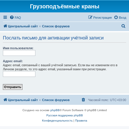
Грузоподъёмные краны
FAQ
Регистрация
Вход
П
Центральный сайт
Список форумов
о
Послать письмо для активации учётной записи
и
с
Имя пользователя:
к
Адрес email:
Адрес email, связанный с вашей учётной записью. Если вы не изменили его в
Личном разделе, то это адрес email, указанный вами при регистрации.
Центральный сайт
Список форумов
Часовой пояс:
UTC+03:00
Создано на основе
phpBB
® Forum Software © phpBB Limited
Русская поддержка phpBB
Конфиденциальность
|
Правила