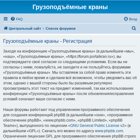
Грузоподъёмные краны
FAQ
Вход
П
Центральный сайт
Список форумов
о
Грузоподъёмные краны - Регистрация
и
с
Заходя на конференцию «Грузоподъёмные краны» (в дальнейшем «мы»,
«наш», «Грузоподъёмные краны», «https://forum.portalkran.ru»), вы
к
подтверждаете своё согласие со следующими условиями. Если вы не
согласны с ними, пожалуйста, не заходите и не пользуйтесь форумами
«Грузоподъёмные краны». Мы оставляем за собой право изменять эти
правила в любое время и сделаем всё возможное, чтобы уведомить вас об
этом, однако с вашей стороны было бы разумным регулярно
просматривать этот текст на предмет изменений, так как использование
конференции «Грузоподъёмные краны» после обновления/исправления
условий означает ваше согласие с ними.
Наши форумы работают под управлением программного обеспечения
для создания конференций phpBB (в дальнейшем «они», «программное
обеспечение phpBB», «www.phpbb.com», «phpBB Limited», «phpBB
Teams»), выпущенного по лицензии «
GNU General Public License v2
» (в
дальнейшем «GPL»). Скачать его можно по адресу
www.phpbb.com
.
Ограничения лицензии GPL для программного обеспечения phpBB строго