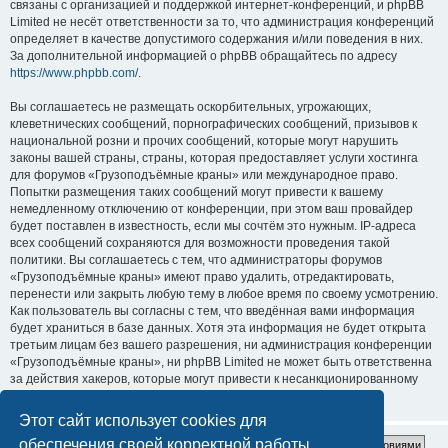
связаны с организацией и поддержкой интернет-конференций, и phpBB
Limited не несёт ответственности за то, что администрация конференций
определяет в качестве допустимого содержания и/или поведения в них.
За дополнительной информацией о phpBB обращайтесь по адресу
https://www.phpbb.com/
.
Вы соглашаетесь не размещать оскорбительных, угрожающих,
клеветнических сообщений, порнографических сообщений, призывов к
национальной розни и прочих сообщений, которые могут нарушить
законы вашей страны, страны, которая предоставляет услуги хостинга
для форумов «Грузоподъёмные краны» или международное право.
Попытки размещения таких сообщений могут привести к вашему
немедленному отключению от конференции, при этом ваш провайдер
будет поставлен в известность, если мы сочтём это нужным. IP-адреса
всех сообщений сохраняются для возможности проведения такой
политики. Вы соглашаетесь с тем, что администраторы форумов
«Грузоподъёмные краны» имеют право удалить, отредактировать,
перенести или закрыть любую тему в любое время по своему усмотрению.
Как пользователь вы согласны с тем, что введённая вами информация
будет храниться в базе данных. Хотя эта информация не будет открыта
третьим лицам без вашего разрешения, ни администрация конференции
«Грузоподъёмные краны», ни phpBB Limited не может быть ответственна
за действия хакеров, которые могут привести к несанкционированному
доступу к ней.
Этот сайт использует cookies для
обеспечения своей корректной работы.