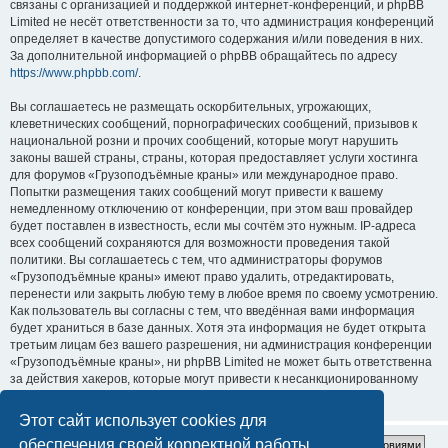
связаны с организацией и поддержкой интернет-конференций, и phpBB
Limited не несёт ответственности за то, что администрация конференций
определяет в качестве допустимого содержания и/или поведения в них.
За дополнительной информацией о phpBB обращайтесь по адресу
https://www.phpbb.com/
.
Вы соглашаетесь не размещать оскорбительных, угрожающих,
клеветнических сообщений, порнографических сообщений, призывов к
национальной розни и прочих сообщений, которые могут нарушить
законы вашей страны, страны, которая предоставляет услуги хостинга
для форумов «Грузоподъёмные краны» или международное право.
Попытки размещения таких сообщений могут привести к вашему
немедленному отключению от конференции, при этом ваш провайдер
будет поставлен в известность, если мы сочтём это нужным. IP-адреса
всех сообщений сохраняются для возможности проведения такой
политики. Вы соглашаетесь с тем, что администраторы форумов
«Грузоподъёмные краны» имеют право удалить, отредактировать,
перенести или закрыть любую тему в любое время по своему усмотрению.
Как пользователь вы согласны с тем, что введённая вами информация
будет храниться в базе данных. Хотя эта информация не будет открыта
третьим лицам без вашего разрешения, ни администрация конференции
«Грузоподъёмные краны», ни phpBB Limited не может быть ответственна
за действия хакеров, которые могут привести к несанкционированному
доступу к ней.
Этот сайт использует cookies для
обеспечения своей корректной работы.