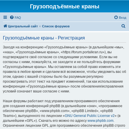
Грузоподъёмные краны
FAQ
Вход
П
Центральный сайт
Список форумов
о
Грузоподъёмные краны - Регистрация
и
с
Заходя на конференцию «Грузоподъёмные краны» (в дальнейшем «мы»,
«наш», «Грузоподъёмные краны», «https://forum.portalkran.ru»), вы
к
подтверждаете своё согласие со следующими условиями. Если вы не
согласны с ними, пожалуйста, не заходите и не пользуйтесь форумами
«Грузоподъёмные краны». Мы оставляем за собой право изменять эти
правила в любое время и сделаем всё возможное, чтобы уведомить вас об
этом, однако с вашей стороны было бы разумным регулярно
просматривать этот текст на предмет изменений, так как использование
конференции «Грузоподъёмные краны» после обновления/исправления
условий означает ваше согласие с ними.
Наши форумы работают под управлением программного обеспечения
для создания конференций phpBB (в дальнейшем «они», «программное
обеспечение phpBB», «www.phpbb.com», «phpBB Limited», «phpBB
Teams»), выпущенного по лицензии «
GNU General Public License v2
» (в
дальнейшем «GPL»). Скачать его можно по адресу
www.phpbb.com
.
Ограничения лицензии GPL для программного обеспечения phpBB строго