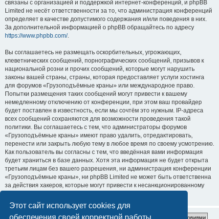
связаны с организацией и поддержкой интернет-конференций, и phpBB
Limited не несёт ответственности за то, что администрация конференций
определяет в качестве допустимого содержания и/или поведения в них.
За дополнительной информацией о phpBB обращайтесь по адресу
https://www.phpbb.com/
.
Вы соглашаетесь не размещать оскорбительных, угрожающих,
клеветнических сообщений, порнографических сообщений, призывов к
национальной розни и прочих сообщений, которые могут нарушить
законы вашей страны, страны, которая предоставляет услуги хостинга
для форумов «Грузоподъёмные краны» или международное право.
Попытки размещения таких сообщений могут привести к вашему
немедленному отключению от конференции, при этом ваш провайдер
будет поставлен в известность, если мы сочтём это нужным. IP-адреса
всех сообщений сохраняются для возможности проведения такой
политики. Вы соглашаетесь с тем, что администраторы форумов
«Грузоподъёмные краны» имеют право удалить, отредактировать,
перенести или закрыть любую тему в любое время по своему усмотрению.
Как пользователь вы согласны с тем, что введённая вами информация
будет храниться в базе данных. Хотя эта информация не будет открыта
третьим лицам без вашего разрешения, ни администрация конференции
«Грузоподъёмные краны», ни phpBB Limited не может быть ответственна
за действия хакеров, которые могут привести к несанкционированному
доступу к ней.
Этот сайт использует cookies для
обеспечения своей корректной работы.