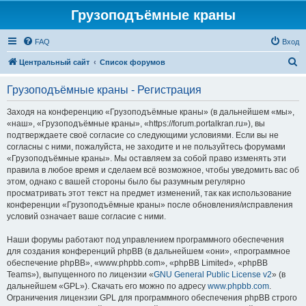
Грузоподъёмные краны
FAQ
Вход
П
Центральный сайт
Список форумов
о
Грузоподъёмные краны - Регистрация
и
с
Заходя на конференцию «Грузоподъёмные краны» (в дальнейшем «мы»,
«наш», «Грузоподъёмные краны», «https://forum.portalkran.ru»), вы
к
подтверждаете своё согласие со следующими условиями. Если вы не
согласны с ними, пожалуйста, не заходите и не пользуйтесь форумами
«Грузоподъёмные краны». Мы оставляем за собой право изменять эти
правила в любое время и сделаем всё возможное, чтобы уведомить вас об
этом, однако с вашей стороны было бы разумным регулярно
просматривать этот текст на предмет изменений, так как использование
конференции «Грузоподъёмные краны» после обновления/исправления
условий означает ваше согласие с ними.
Наши форумы работают под управлением программного обеспечения
для создания конференций phpBB (в дальнейшем «они», «программное
обеспечение phpBB», «www.phpbb.com», «phpBB Limited», «phpBB
Teams»), выпущенного по лицензии «
GNU General Public License v2
» (в
дальнейшем «GPL»). Скачать его можно по адресу
www.phpbb.com
.
Ограничения лицензии GPL для программного обеспечения phpBB строго