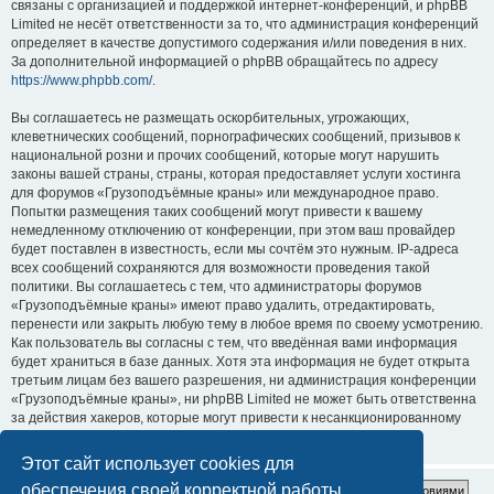
связаны с организацией и поддержкой интернет-конференций, и phpBB
Limited не несёт ответственности за то, что администрация конференций
определяет в качестве допустимого содержания и/или поведения в них.
За дополнительной информацией о phpBB обращайтесь по адресу
https://www.phpbb.com/
.
Вы соглашаетесь не размещать оскорбительных, угрожающих,
клеветнических сообщений, порнографических сообщений, призывов к
национальной розни и прочих сообщений, которые могут нарушить
законы вашей страны, страны, которая предоставляет услуги хостинга
для форумов «Грузоподъёмные краны» или международное право.
Попытки размещения таких сообщений могут привести к вашему
немедленному отключению от конференции, при этом ваш провайдер
будет поставлен в известность, если мы сочтём это нужным. IP-адреса
всех сообщений сохраняются для возможности проведения такой
политики. Вы соглашаетесь с тем, что администраторы форумов
«Грузоподъёмные краны» имеют право удалить, отредактировать,
перенести или закрыть любую тему в любое время по своему усмотрению.
Как пользователь вы согласны с тем, что введённая вами информация
будет храниться в базе данных. Хотя эта информация не будет открыта
третьим лицам без вашего разрешения, ни администрация конференции
«Грузоподъёмные краны», ни phpBB Limited не может быть ответственна
за действия хакеров, которые могут привести к несанкционированному
доступу к ней.
Этот сайт использует cookies для
обеспечения своей корректной работы.