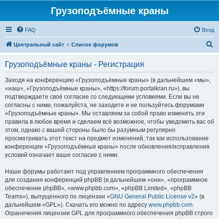
Грузоподъёмные краны
FAQ
Вход
П
Центральный сайт
Список форумов
о
Грузоподъёмные краны - Регистрация
и
с
Заходя на конференцию «Грузоподъёмные краны» (в дальнейшем «мы»,
«наш», «Грузоподъёмные краны», «https://forum.portalkran.ru»), вы
к
подтверждаете своё согласие со следующими условиями. Если вы не
согласны с ними, пожалуйста, не заходите и не пользуйтесь форумами
«Грузоподъёмные краны». Мы оставляем за собой право изменять эти
правила в любое время и сделаем всё возможное, чтобы уведомить вас об
этом, однако с вашей стороны было бы разумным регулярно
просматривать этот текст на предмет изменений, так как использование
конференции «Грузоподъёмные краны» после обновления/исправления
условий означает ваше согласие с ними.
Наши форумы работают под управлением программного обеспечения
для создания конференций phpBB (в дальнейшем «они», «программное
обеспечение phpBB», «www.phpbb.com», «phpBB Limited», «phpBB
Teams»), выпущенного по лицензии «
GNU General Public License v2
» (в
дальнейшем «GPL»). Скачать его можно по адресу
www.phpbb.com
.
Ограничения лицензии GPL для программного обеспечения phpBB строго