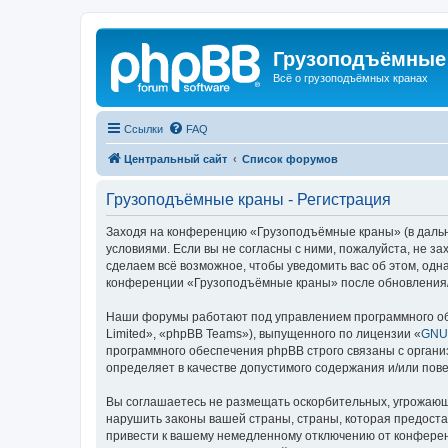
Грузоподъёмные
Всё о грузоподъёмных кранах
Ссылки
FAQ
Центральный сайт
Список форумов
Грузоподъёмные краны - Регистрация
Заходя на конференцию «Грузоподъёмные краны» (в дальне
условиями. Если вы не согласны с ними, пожалуйста, не 
сделаем всё возможное, чтобы уведомить вас об этом, одн
конференции «Грузоподъёмные краны» после обновления/и
Наши форумы работают под управлением программного об
Limited», «phpBB Teams»), выпущенного по лицензии «
GNU 
программного обеспечения phpBB строго связаны с органи
определяет в качестве допустимого содержания и/или по
Вы соглашаетесь не размещать оскорбительных, угрожающ
нарушить законы вашей страны, страны, которая предост
привести к вашему немедленному отключению от конференц