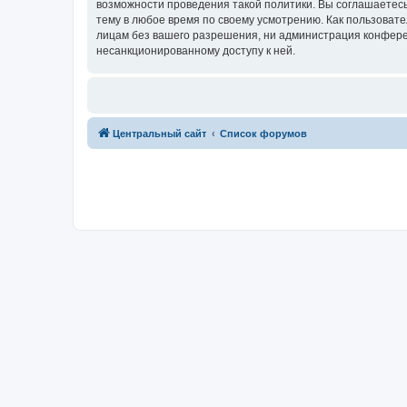
возможности проведения такой политики. Вы соглашаетес
тему в любое время по своему усмотрению. Как пользовате
лицам без вашего разрешения, ни администрация конферен
несанкционированному доступу к ней.
Центральный сайт
Список форумов