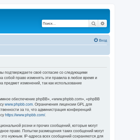
Поиск
Расширенный по
Вход
, вы подтверждаете своё согласие со следующими
а собой право изменять эти правила в любое время и
на предмет изменений, так как использование
ммное обеспечение phpBB», «www.phpbb.com», «phpBB
есу
www.phpbb.com
. Ограничения лицензии GPL для
ственности за то, что администрация конференций
есу
https://www.phpbb.com/
.
циональной розни и прочих сообщений, которые могут
одное право. Попытки размещения таких сообщений могут
 это нужным. IP-адреса всех сообщений сохраняются для