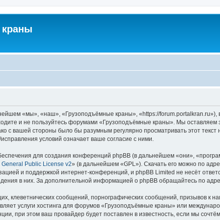
 краны
йшем «мы», «наш», «Грузоподъёмные краны», «https://forum.portalkran.ru»)
заходите и не пользуйтесь форумами «Грузоподъёмные краны». Мы оставляем з
ако с вашей стороны было бы разумным регулярно просматривать этот текст 
справления условий означает ваше согласие с ними.
еспечения для создания конференций phpBB (в дальнейшем «они», «програ
General Public License v2
» (в дальнейшем «GPL»). Скачать его можно по адр
зацией и поддержкой интернет-конференций, и phpBB Limited не несёт ответ
ведения в них. За дополнительной информацией о phpBB обращайтесь по адр
их, клеветнических сообщений, порнографических сообщений, призывов к на
авляет услуги хостинга для форумов «Грузоподъёмные краны» или междунар
ии, при этом ваш провайдер будет поставлен в известность, если мы сочтём