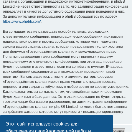
связаны с организацией и поддержкой интернет-конференций, и phpBB
Limited не несёт ответственности за то, что администрация конференций
определяет в качестве допустимого содержания и/или поведения в них.
За дополнительной информацией о phpBB обращайтесь по адресу
https://www.phpbb.com/
.
Вы соглашаетесь не размещать оскорбительных, угрожающих,
клеветнических сообщений, порнографических сообщений, призывов к
национальной розни и прочих сообщений, которые могут нарушить
законы вашей страны, страны, которая предоставляет услуги хостинга
для форумов «Грузоподъёмные краны» или международное право.
Попытки размещения таких сообщений могут привести к вашему
немедленному отключению от конференции, при этом ваш провайдер
будет поставлен в известность, если мы сочтём это нужным. IP-адреса
всех сообщений сохраняются для возможности проведения такой
политики. Вы соглашаетесь с тем, что администраторы форумов
«Грузоподъёмные краны» имеют право удалить, отредактировать,
перенести или закрыть любую тему в любое время по своему усмотрению.
Как пользователь вы согласны с тем, что введённая вами информация
будет храниться в базе данных. Хотя эта информация не будет открыта
третьим лицам без вашего разрешения, ни администрация конференции
«Грузоподъёмные краны», ни phpBB Limited не может быть ответственна
за действия хакеров, которые могут привести к несанкционированному
доступу к ней.
Этот сайт использует cookies для
обеспечения своей корректной работы.