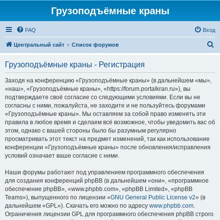
Грузоподъёмные краны
FAQ
Вход
П
Центральный сайт
Список форумов
о
Грузоподъёмные краны - Регистрация
и
с
Заходя на конференцию «Грузоподъёмные краны» (в дальнейшем «мы»,
«наш», «Грузоподъёмные краны», «https://forum.portalkran.ru»), вы
к
подтверждаете своё согласие со следующими условиями. Если вы не
согласны с ними, пожалуйста, не заходите и не пользуйтесь форумами
«Грузоподъёмные краны». Мы оставляем за собой право изменять эти
правила в любое время и сделаем всё возможное, чтобы уведомить вас об
этом, однако с вашей стороны было бы разумным регулярно
просматривать этот текст на предмет изменений, так как использование
конференции «Грузоподъёмные краны» после обновления/исправления
условий означает ваше согласие с ними.
Наши форумы работают под управлением программного обеспечения
для создания конференций phpBB (в дальнейшем «они», «программное
обеспечение phpBB», «www.phpbb.com», «phpBB Limited», «phpBB
Teams»), выпущенного по лицензии «
GNU General Public License v2
» (в
дальнейшем «GPL»). Скачать его можно по адресу
www.phpbb.com
.
Ограничения лицензии GPL для программного обеспечения phpBB строго