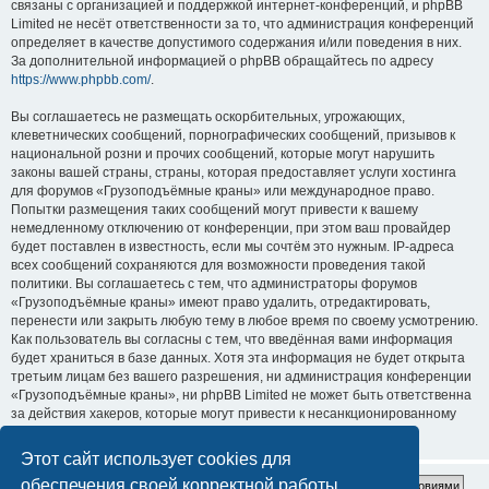
связаны с организацией и поддержкой интернет-конференций, и phpBB
Limited не несёт ответственности за то, что администрация конференций
определяет в качестве допустимого содержания и/или поведения в них.
За дополнительной информацией о phpBB обращайтесь по адресу
https://www.phpbb.com/
.
Вы соглашаетесь не размещать оскорбительных, угрожающих,
клеветнических сообщений, порнографических сообщений, призывов к
национальной розни и прочих сообщений, которые могут нарушить
законы вашей страны, страны, которая предоставляет услуги хостинга
для форумов «Грузоподъёмные краны» или международное право.
Попытки размещения таких сообщений могут привести к вашему
немедленному отключению от конференции, при этом ваш провайдер
будет поставлен в известность, если мы сочтём это нужным. IP-адреса
всех сообщений сохраняются для возможности проведения такой
политики. Вы соглашаетесь с тем, что администраторы форумов
«Грузоподъёмные краны» имеют право удалить, отредактировать,
перенести или закрыть любую тему в любое время по своему усмотрению.
Как пользователь вы согласны с тем, что введённая вами информация
будет храниться в базе данных. Хотя эта информация не будет открыта
третьим лицам без вашего разрешения, ни администрация конференции
«Грузоподъёмные краны», ни phpBB Limited не может быть ответственна
за действия хакеров, которые могут привести к несанкционированному
доступу к ней.
Этот сайт использует cookies для
обеспечения своей корректной работы.