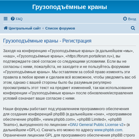
Грузоподъёмные краны
FAQ
Вход
П
Центральный сайт
Список форумов
о
Грузоподъёмные краны - Регистрация
и
с
Заходя на конференцию «Грузоподъёмные краны» (в дальнейшем «мы»,
«наш», «Грузоподъёмные краны», «https://forum.portalkran.ru»), вы
к
подтверждаете своё согласие со следующими условиями. Если вы не
согласны с ними, пожалуйста, не заходите и не пользуйтесь форумами
«Грузоподъёмные краны». Мы оставляем за собой право изменять эти
правила в любое время и сделаем всё возможное, чтобы уведомить вас об
этом, однако с вашей стороны было бы разумным регулярно
просматривать этот текст на предмет изменений, так как использование
конференции «Грузоподъёмные краны» после обновления/исправления
условий означает ваше согласие с ними.
Наши форумы работают под управлением программного обеспечения
для создания конференций phpBB (в дальнейшем «они», «программное
обеспечение phpBB», «www.phpbb.com», «phpBB Limited», «phpBB
Teams»), выпущенного по лицензии «
GNU General Public License v2
» (в
дальнейшем «GPL»). Скачать его можно по адресу
www.phpbb.com
.
Ограничения лицензии GPL для программного обеспечения phpBB строго