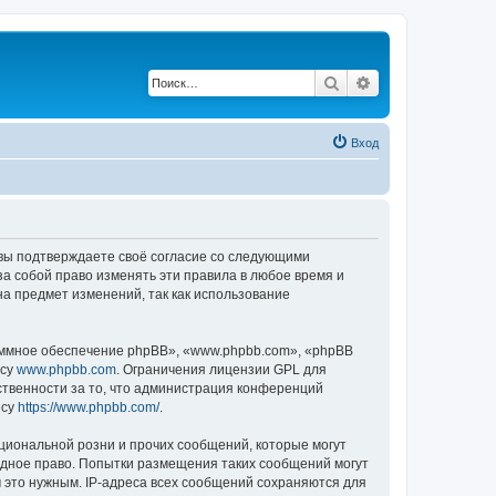
Поиск
Расширенный по
Вход
, вы подтверждаете своё согласие со следующими
а собой право изменять эти правила в любое время и
на предмет изменений, так как использование
ммное обеспечение phpBB», «www.phpbb.com», «phpBB
есу
www.phpbb.com
. Ограничения лицензии GPL для
ственности за то, что администрация конференций
есу
https://www.phpbb.com/
.
циональной розни и прочих сообщений, которые могут
одное право. Попытки размещения таких сообщений могут
 это нужным. IP-адреса всех сообщений сохраняются для