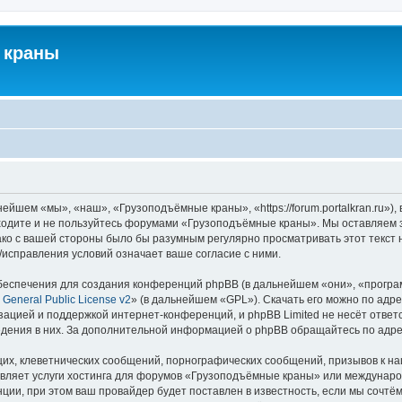
 краны
йшем «мы», «наш», «Грузоподъёмные краны», «https://forum.portalkran.ru»)
заходите и не пользуйтесь форумами «Грузоподъёмные краны». Мы оставляем з
ако с вашей стороны было бы разумным регулярно просматривать этот текст 
справления условий означает ваше согласие с ними.
еспечения для создания конференций phpBB (в дальнейшем «они», «програ
General Public License v2
» (в дальнейшем «GPL»). Скачать его можно по адр
зацией и поддержкой интернет-конференций, и phpBB Limited не несёт ответ
ведения в них. За дополнительной информацией о phpBB обращайтесь по адр
их, клеветнических сообщений, порнографических сообщений, призывов к на
авляет услуги хостинга для форумов «Грузоподъёмные краны» или междунар
ии, при этом ваш провайдер будет поставлен в известность, если мы сочтём