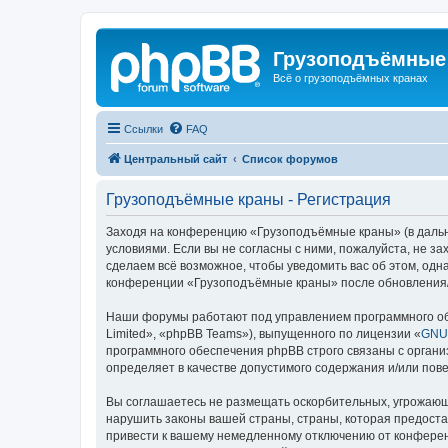
Грузоподъёмные
Всё о грузоподъёмных кранах
Ссылки
FAQ
Центральный сайт
Список форумов
Грузоподъёмные краны - Регистрация
Заходя на конференцию «Грузоподъёмные краны» (в дальне
условиями. Если вы не согласны с ними, пожалуйста, не 
сделаем всё возможное, чтобы уведомить вас об этом, одн
конференции «Грузоподъёмные краны» после обновления/и
Наши форумы работают под управлением программного об
Limited», «phpBB Teams»), выпущенного по лицензии «
GNU 
программного обеспечения phpBB строго связаны с органи
определяет в качестве допустимого содержания и/или по
Вы соглашаетесь не размещать оскорбительных, угрожающ
нарушить законы вашей страны, страны, которая предост
привести к вашему немедленному отключению от конференц