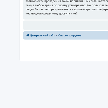
возможности проведения такой политики. Вы соглашаетес
тему в любое время по своему усмотрению. Как пользовате
лицам без вашего разрешения, ни администрация конферен
несанкционированному доступу к ней.
Центральный сайт
Список форумов