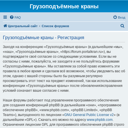
Грузоподъёмные краны
FAQ
Вход
П
Центральный сайт
Список форумов
о
Грузоподъёмные краны - Регистрация
и
с
Заходя на конференцию «Грузоподъёмные краны» (в дальнейшем «мы»,
«наш», «Грузоподъёмные краны», «https://forum.portalkran.ru»), вы
к
подтверждаете своё согласие со следующими условиями. Если вы не
согласны с ними, пожалуйста, не заходите и не пользуйтесь форумами
«Грузоподъёмные краны». Мы оставляем за собой право изменять эти
правила в любое время и сделаем всё возможное, чтобы уведомить вас об
этом, однако с вашей стороны было бы разумным регулярно
просматривать этот текст на предмет изменений, так как использование
конференции «Грузоподъёмные краны» после обновления/исправления
условий означает ваше согласие с ними.
Наши форумы работают под управлением программного обеспечения
для создания конференций phpBB (в дальнейшем «они», «программное
обеспечение phpBB», «www.phpbb.com», «phpBB Limited», «phpBB
Teams»), выпущенного по лицензии «
GNU General Public License v2
» (в
дальнейшем «GPL»). Скачать его можно по адресу
www.phpbb.com
.
Ограничения лицензии GPL для программного обеспечения phpBB строго