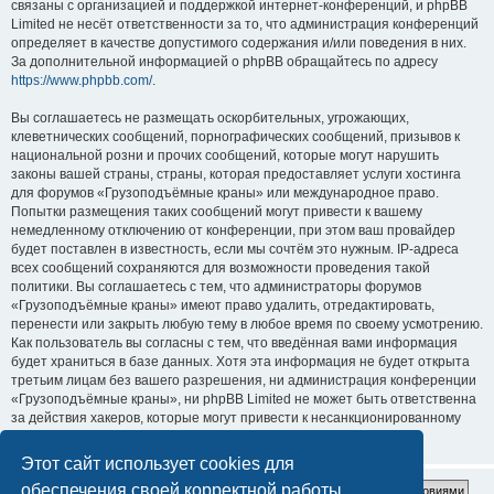
связаны с организацией и поддержкой интернет-конференций, и phpBB
Limited не несёт ответственности за то, что администрация конференций
определяет в качестве допустимого содержания и/или поведения в них.
За дополнительной информацией о phpBB обращайтесь по адресу
https://www.phpbb.com/
.
Вы соглашаетесь не размещать оскорбительных, угрожающих,
клеветнических сообщений, порнографических сообщений, призывов к
национальной розни и прочих сообщений, которые могут нарушить
законы вашей страны, страны, которая предоставляет услуги хостинга
для форумов «Грузоподъёмные краны» или международное право.
Попытки размещения таких сообщений могут привести к вашему
немедленному отключению от конференции, при этом ваш провайдер
будет поставлен в известность, если мы сочтём это нужным. IP-адреса
всех сообщений сохраняются для возможности проведения такой
политики. Вы соглашаетесь с тем, что администраторы форумов
«Грузоподъёмные краны» имеют право удалить, отредактировать,
перенести или закрыть любую тему в любое время по своему усмотрению.
Как пользователь вы согласны с тем, что введённая вами информация
будет храниться в базе данных. Хотя эта информация не будет открыта
третьим лицам без вашего разрешения, ни администрация конференции
«Грузоподъёмные краны», ни phpBB Limited не может быть ответственна
за действия хакеров, которые могут привести к несанкционированному
доступу к ней.
Этот сайт использует cookies для
обеспечения своей корректной работы.