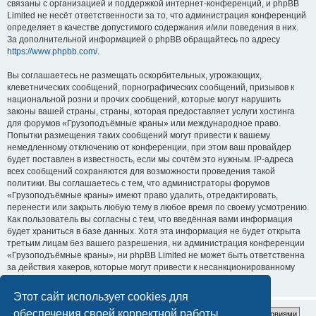
связаны с организацией и поддержкой интернет-конференций, и phpBB
Limited не несёт ответственности за то, что администрация конференций
определяет в качестве допустимого содержания и/или поведения в них.
За дополнительной информацией о phpBB обращайтесь по адресу
https://www.phpbb.com/
.
Вы соглашаетесь не размещать оскорбительных, угрожающих,
клеветнических сообщений, порнографических сообщений, призывов к
национальной розни и прочих сообщений, которые могут нарушить
законы вашей страны, страны, которая предоставляет услуги хостинга
для форумов «Грузоподъёмные краны» или международное право.
Попытки размещения таких сообщений могут привести к вашему
немедленному отключению от конференции, при этом ваш провайдер
будет поставлен в известность, если мы сочтём это нужным. IP-адреса
всех сообщений сохраняются для возможности проведения такой
политики. Вы соглашаетесь с тем, что администраторы форумов
«Грузоподъёмные краны» имеют право удалить, отредактировать,
перенести или закрыть любую тему в любое время по своему усмотрению.
Как пользователь вы согласны с тем, что введённая вами информация
будет храниться в базе данных. Хотя эта информация не будет открыта
третьим лицам без вашего разрешения, ни администрация конференции
«Грузоподъёмные краны», ни phpBB Limited не может быть ответственна
за действия хакеров, которые могут привести к несанкционированному
доступу к ней.
Этот сайт использует cookies для
обеспечения своей корректной работы.