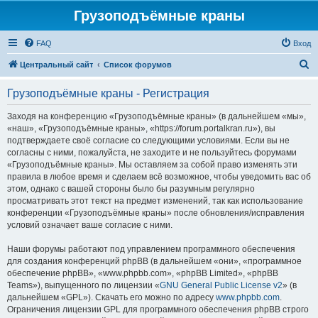
Грузоподъёмные краны
FAQ
Вход
П
Центральный сайт
Список форумов
о
Грузоподъёмные краны - Регистрация
и
с
Заходя на конференцию «Грузоподъёмные краны» (в дальнейшем «мы»,
«наш», «Грузоподъёмные краны», «https://forum.portalkran.ru»), вы
к
подтверждаете своё согласие со следующими условиями. Если вы не
согласны с ними, пожалуйста, не заходите и не пользуйтесь форумами
«Грузоподъёмные краны». Мы оставляем за собой право изменять эти
правила в любое время и сделаем всё возможное, чтобы уведомить вас об
этом, однако с вашей стороны было бы разумным регулярно
просматривать этот текст на предмет изменений, так как использование
конференции «Грузоподъёмные краны» после обновления/исправления
условий означает ваше согласие с ними.
Наши форумы работают под управлением программного обеспечения
для создания конференций phpBB (в дальнейшем «они», «программное
обеспечение phpBB», «www.phpbb.com», «phpBB Limited», «phpBB
Teams»), выпущенного по лицензии «
GNU General Public License v2
» (в
дальнейшем «GPL»). Скачать его можно по адресу
www.phpbb.com
.
Ограничения лицензии GPL для программного обеспечения phpBB строго