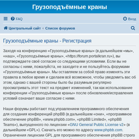
Грузоподъёмные краны
FAQ
Вход
П
Центральный сайт
Список форумов
о
Грузоподъёмные краны - Регистрация
и
с
Заходя на конференцию «Грузоподъёмные краны» (в дальнейшем «мы»,
«наш», «Грузоподъёмные краны», «https://forum.portalkran.ru»), вы
к
подтверждаете своё согласие со следующими условиями. Если вы не
согласны с ними, пожалуйста, не заходите и не пользуйтесь форумами
«Грузоподъёмные краны». Мы оставляем за собой право изменять эти
правила в любое время и сделаем всё возможное, чтобы уведомить вас об
этом, однако с вашей стороны было бы разумным регулярно
просматривать этот текст на предмет изменений, так как использование
конференции «Грузоподъёмные краны» после обновления/исправления
условий означает ваше согласие с ними.
Наши форумы работают под управлением программного обеспечения
для создания конференций phpBB (в дальнейшем «они», «программное
обеспечение phpBB», «www.phpbb.com», «phpBB Limited», «phpBB
Teams»), выпущенного по лицензии «
GNU General Public License v2
» (в
дальнейшем «GPL»). Скачать его можно по адресу
www.phpbb.com
.
Ограничения лицензии GPL для программного обеспечения phpBB строго