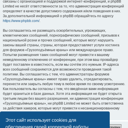
связаны с организацией и поддержкой интернет-конференций, и phpBB
Limited не несёт ответственности за то, что администрация конференций
определяет в качестве допустимого содержания и/или поведения в них.
За дополнительной информацией о phpBB обращайтесь по адресу
https://www.phpbb.com/
.
Вы соглашаетесь не размещать оскорбительных, угрожающих,
клеветнических сообщений, порнографических сообщений, призывов к
национальной розни и прочих сообщений, которые могут нарушить
законы вашей страны, страны, которая предоставляет услуги хостинга
для форумов «Грузоподъёмные краны» или международное право.
Попытки размещения таких сообщений могут привести к вашему
немедленному отключению от конференции, при этом ваш провайдер
будет поставлен в известность, если мы сочтём это нужным. IP-адреса
всех сообщений сохраняются для возможности проведения такой
политики. Вы соглашаетесь с тем, что администраторы форумов
«Грузоподъёмные краны» имеют право удалить, отредактировать,
перенести или закрыть любую тему в любое время по своему усмотрению.
Как пользователь вы согласны с тем, что введённая вами информация
будет храниться в базе данных. Хотя эта информация не будет открыта
третьим лицам без вашего разрешения, ни администрация конференции
«Грузоподъёмные краны», ни phpBB Limited не может быть ответственна
за действия хакеров, которые могут привести к несанкционированному
доступу к ней.
Этот сайт использует cookies для
обеспечения своей корректной работы.