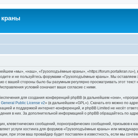
 краны
йшем «мы», «наш», «Грузоподъёмные краны», «https://forum.portalkran.ru»)
заходите и не пользуйтесь форумами «Грузоподъёмные краны». Мы оставляем з
ако с вашей стороны было бы разумным регулярно просматривать этот текст 
справления условий означает ваше согласие с ними.
еспечения для создания конференций phpBB (в дальнейшем «они», «програ
General Public License v2
» (в дальнейшем «GPL»). Скачать его можно по адр
зацией и поддержкой интернет-конференций, и phpBB Limited не несёт ответ
ведения в них. За дополнительной информацией о phpBB обращайтесь по адр
их, клеветнических сообщений, порнографических сообщений, призывов к на
авляет услуги хостинга для форумов «Грузоподъёмные краны» или междунар
ии, при этом ваш провайдер будет поставлен в известность, если мы сочтём