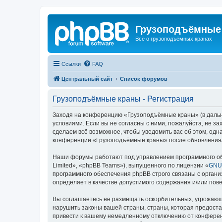
Грузоподъёмные
Всё о грузоподъёмных кранах
Ссылки
FAQ
Центральный сайт
Список форумов
Грузоподъёмные краны - Регистрация
Заходя на конференцию «Грузоподъёмные краны» (в дальне
условиями. Если вы не согласны с ними, пожалуйста, не 
сделаем всё возможное, чтобы уведомить вас об этом, одн
конференции «Грузоподъёмные краны» после обновления/и
Наши форумы работают под управлением программного об
Limited», «phpBB Teams»), выпущенного по лицензии «
GNU 
программного обеспечения phpBB строго связаны с органи
определяет в качестве допустимого содержания и/или по
Вы соглашаетесь не размещать оскорбительных, угрожающ
нарушить законы вашей страны, страны, которая предост
привести к вашему немедленному отключению от конференц