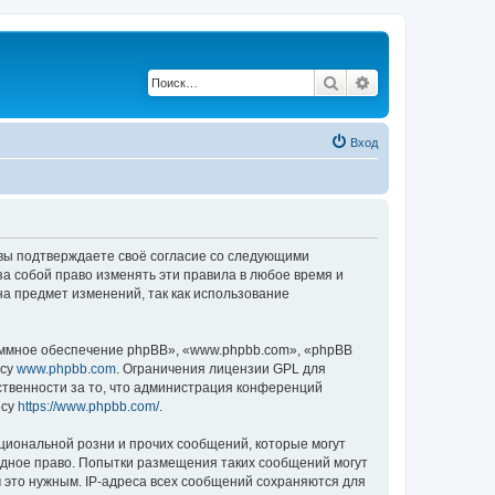
Поиск
Расширенный по
Вход
, вы подтверждаете своё согласие со следующими
а собой право изменять эти правила в любое время и
на предмет изменений, так как использование
ммное обеспечение phpBB», «www.phpbb.com», «phpBB
есу
www.phpbb.com
. Ограничения лицензии GPL для
ственности за то, что администрация конференций
есу
https://www.phpbb.com/
.
циональной розни и прочих сообщений, которые могут
одное право. Попытки размещения таких сообщений могут
 это нужным. IP-адреса всех сообщений сохраняются для