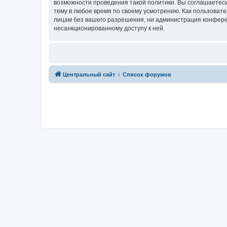
возможности проведения такой политики. Вы соглашаетес
тему в любое время по своему усмотрению. Как пользовате
лицам без вашего разрешения, ни администрация конферен
несанкционированному доступу к ней.
Центральный сайт
Список форумов