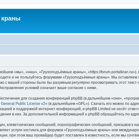
 краны
йшем «мы», «наш», «Грузоподъёмные краны», «https://forum.portalkran.ru»)
заходите и не пользуйтесь форумами «Грузоподъёмные краны». Мы оставляем з
ако с вашей стороны было бы разумным регулярно просматривать этот текст 
справления условий означает ваше согласие с ними.
еспечения для создания конференций phpBB (в дальнейшем «они», «програ
General Public License v2
» (в дальнейшем «GPL»). Скачать его можно по адр
зацией и поддержкой интернет-конференций, и phpBB Limited не несёт ответ
ведения в них. За дополнительной информацией о phpBB обращайтесь по адр
их, клеветнических сообщений, порнографических сообщений, призывов к на
авляет услуги хостинга для форумов «Грузоподъёмные краны» или междунар
ии, при этом ваш провайдер будет поставлен в известность, если мы сочтём