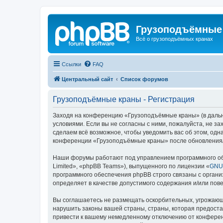
Грузоподъёмные
Всё о грузоподъёмных кранах
Ссылки
FAQ
Центральный сайт
Список форумов
Грузоподъёмные краны - Регистрация
Заходя на конференцию «Грузоподъёмные краны» (в дальне
условиями. Если вы не согласны с ними, пожалуйста, не 
сделаем всё возможное, чтобы уведомить вас об этом, одн
конференции «Грузоподъёмные краны» после обновления/и
Наши форумы работают под управлением программного об
Limited», «phpBB Teams»), выпущенного по лицензии «
GNU 
программного обеспечения phpBB строго связаны с органи
определяет в качестве допустимого содержания и/или по
Вы соглашаетесь не размещать оскорбительных, угрожающ
нарушить законы вашей страны, страны, которая предост
привести к вашему немедленному отключению от конференц