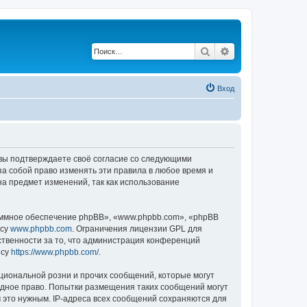
Поиск
Расширенный по
Вход
, вы подтверждаете своё согласие со следующими
а собой право изменять эти правила в любое время и
на предмет изменений, так как использование
ммное обеспечение phpBB», «www.phpbb.com», «phpBB
есу
www.phpbb.com
. Ограничения лицензии GPL для
ственности за то, что администрация конференций
есу
https://www.phpbb.com/
.
циональной розни и прочих сообщений, которые могут
одное право. Попытки размещения таких сообщений могут
 это нужным. IP-адреса всех сообщений сохраняются для