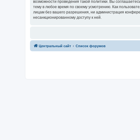
возможности проведения такой политики. Вы соглашаетес
тему в любое время по своему усмотрению. Как пользовате
лицам без вашего разрешения, ни администрация конферен
несанкционированному доступу к ней.
Центральный сайт
Список форумов